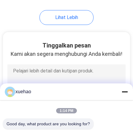
17
Lihat Lebih
Carbon Steel
Forgings
Tinggalkan pesan
Kami akan segera menghubungi Anda kembali!
21
Steam Turbine Rotor
xuehao
Forging
1:14 PM
Good day, what product are you looking for?