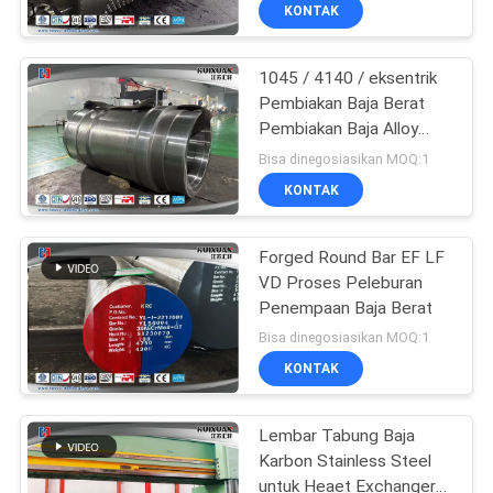
KONTAK
KONTROL
1045 / 4140 / eksentrik
KUALITAS
17
Pembiakan Baja Berat
Pembiakan Baja Alloy
SITEMAP
Gear Blank Forging
Sleeve Silinder
Bisa dinegosiasikan MOQ:1
KONTAK
PRIVACY
POLICY
Forged Round Bar EF LF
VD Proses Peleburan
Penempaan Baja Berat
26
Bisa dinegosiasikan MOQ:1
Forged Steel
KONTAK
Flanges
Lembar Tabung Baja
Karbon Stainless Steel
untuk Heaet Exchanger