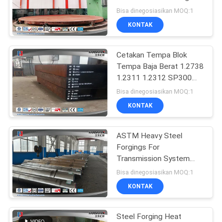
Vessel
Bisa dinegosiasikan MOQ:1
KONTAK
23
Cetakan Tempa Blok
Forged Cylinder
Tempa Baja Berat 1.2738
1.2311 1.2312 SP300
SP350
Bisa dinegosiasikan MOQ:1
KONTAK
ASTM Heavy Steel
14
Forgings For
Heat Treatment
Transmission System
Shaft Alloy Steel Shaft
Bisa dinegosiasikan MOQ:1
Forging
QT Shaft
KONTAK
Steel Forging Heat