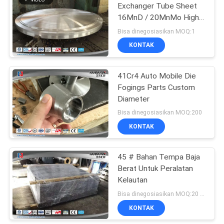
Exchanger Tube Sheet
16MnD / 20MnMo High
27
Precision
Bisa dinegosiasikan MOQ:1
KONTAK
Open Die Forgings
41Cr4 Auto Mobile Die
Fogings Parts Custom
Diameter
Bisa dinegosiasikan MOQ:200
KONTAK
22
45 # Bahan Tempa Baja
Alloy Steel Forgings
Berat Untuk Peralatan
Kelautan
Bisa dinegosiasikan MOQ:20 pcs
KONTAK