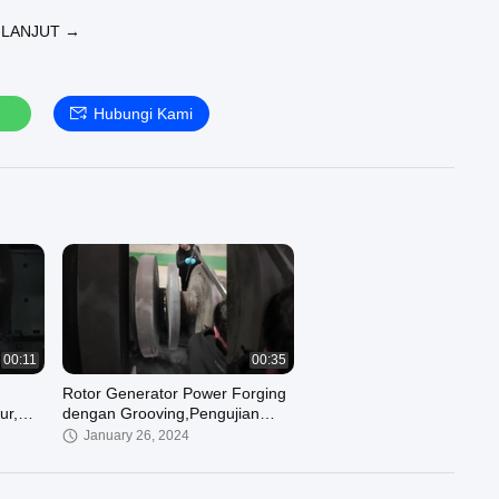
 Anda langsung kepada kami
 LANJUT →
terbesar di dunia, diameter 12m
Hubungi Kami
00:11
00:35
Rotor Generator Power Forging
ur,
dengan Grooving,Pengujian
Stabilitas Panas
January 26, 2024