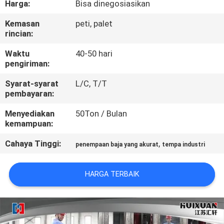
Harga:
Bisa dinegosiasikan
KONTROL
Kemasan
peti, palet
rincian:
KUALITAS
Waktu
40-50 hari
pengiriman:
SITEMAP
Syarat-syarat
L/C, T/T
pembayaran:
PRIVACY
Menyediakan
50Ton / Bulan
POLICY
kemampuan:
Cahaya Tinggi:
,
penempaan baja yang akurat
tempa industri
HARGA TERBAIK