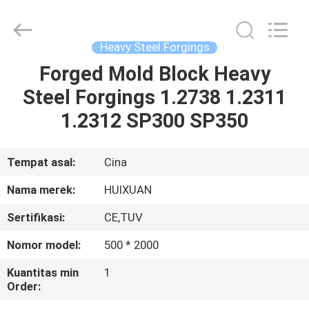
HUI
XUAN
NEW
ENERGY
EQUIPMENT
Heavy Steel Forgings
CO.,LTD.
All
Rights
Forged Mold Block Heavy
RUMAH
Reserved.
Steel Forgings 1.2738 1.2311
PRODUK
1.2312 SP300 SP350
VIDEO
Tempat asal:
Cina
Nama merek:
HUIXUAN
TENTANG
Sertifikasi:
CE,TUV
KAMI
Nomor model:
500 * 2000
TUR
Kuantitas min
1
Order:
PABRIK