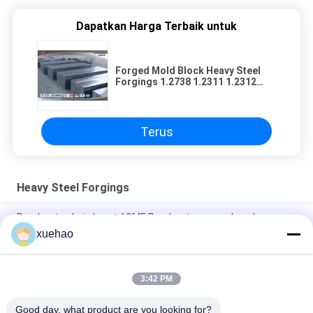
Dapatkan Harga Terbaik untuk
Forged Mold Block Heavy Steel
Forgings 1.2738 1.2311 1.2312
SP300 SP350
Terus
Heavy Steel Forgings
Pembuatan baja berat ASME Pembuatan poros kapal, poros
kapal, poros ekor, stok kemudi
xuehao
GB/ASTM/ASME/EN Kotak pengumpulan air,tangki,pipa,barel
3:42 PM
1045 / 4140 / eksentrik Pembiakan Baja Berat Pembiakan Baja
Alloy Sleeve Silinder
Good day, what product are you looking for?