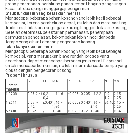
press penempaan-perlakuan panas-empat bagian penggilingan
kasar-ut-dua ujung menggergaji-pengiriman
Struktur dalam yang ketat dan merata
Mengadopsi beberapa bahan kosong yang lebih kecil sebagai
komposisi, karena pembekuan cepat, itu lebih dari ingot casting
tradisional, tidak ada segregasi, kurang longgar di dalam kosong,
Setelah deformasi, pelestarian pemanasan, penempaan
permukaan pengelasan, kekompakan lebih tinggi daripada
tempa yang dibuat dengan pengecoran kosong.
lebih banyak bahan murni
Mengadopsi beberapa bahan kosong yang lebih kecil sebagai
komposisi, yang merupakan biaya rendah, proses yang
sederhana, dapat mengadopsi berbagai jenis cara LF opsional
untuk mencapai kemurnian, itu lebih murni daripada tempa yang
dibuat dengan pengecoran kosong.
Properti khusus
C
Si
M N
P
S
Cr
Ni
Mo
Elemen
material
1,2738
0,35-0,46
0,2-
1.3-1.6
≤0.035
≤0.005
1.8-2.2
0.9-
0,15-
0,4
1.2
0,25
1.2311
0,37 ~
≤0.40
1,40 ~
≤0.035
≤0.040
1.80 ~
≤0.40
0,15 ~
0,42
1,60
2.10
0,25
SP300
≤0.25
/
≤1.30
≤0.02
≤0.02
≤1.30
/
≤0.40