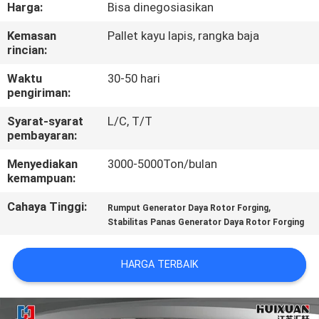
Harga:
Bisa dinegosiasikan
KONTROL
Kemasan
Pallet kayu lapis, rangka baja
rincian:
KUALITAS
Waktu
30-50 hari
pengiriman:
SITEMAP
Syarat-syarat
L/C, T/T
pembayaran:
PRIVACY
Menyediakan
3000-5000Ton/bulan
POLICY
kemampuan:
Cahaya Tinggi:
,
Rumput Generator Daya Rotor Forging
Stabilitas Panas Generator Daya Rotor Forging
HARGA TERBAIK