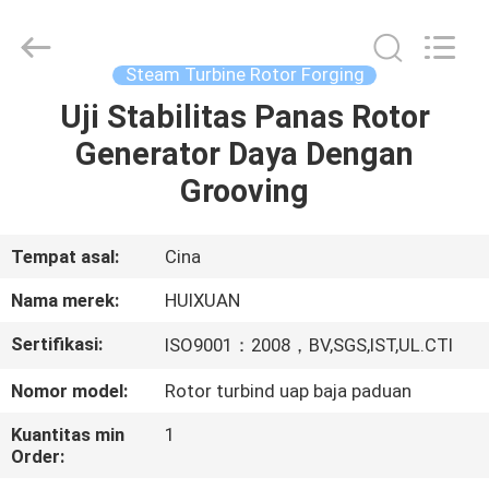
HUI
XUAN
NEW
ENERGY
EQUIPMENT
Steam Turbine Rotor Forging
CO.,LTD.
All
Rights
Uji Stabilitas Panas Rotor
RUMAH
Reserved.
Generator Daya Dengan
PRODUK
Grooving
VIDEO
Tempat asal:
Cina
Nama merek:
HUIXUAN
TENTANG
Sertifikasi:
ISO9001：2008，BV,SGS,IST,UL.CTI
KAMI
Nomor model:
Rotor turbind uap baja paduan
TUR
Kuantitas min
1
Order:
PABRIK