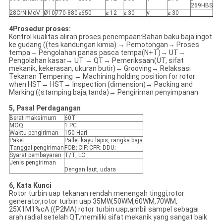
269HBS
28CrNiMoV
Ø10
770-880
≥650
≥ 12
≥ 30
v
≥ 30
4Prosedur proses:
Kontrol kualitas aliran proses penempaan:Bahan baku baja ingot
ke gudang ((tes kandungan kimia) → Pemotongan→ Proses
tempa→ Pengolahan panas pasca tempa(N+T)→ UT→
Pengolahan kasar→ UT → QT→ Pemeriksaan(UT, sifat
mekanik, kekerasan, ukuran butir)→ Grooving→ Relaksasi
Tekanan Tempering → Machining holding position for rotor
when HST→ HST→ Inspection (dimension)→ Packing and
Marking ((stamping baja,tanda)→ Pengiriman penyimpanan
5, Pasal Perdagangan
Berat maksimum
60T
MOQ
1 PC
Waktu pengiriman
150 Hari
Paket
Pallet kayu lapis, rangka baja
Tanggal pengiriman
FOB; CIF; CFR; DDU;
Syarat pembayaran
T/T, LC
Jenis pengiriman
Dengan laut, udara
6, Kata Kunci
Rotor turbin uap tekanan rendah menengah tinggi,rotor
generator,rotor turbin uap 35MW,50WM,60WM,70WM,
25X1M1%cA ((P2MA) rotor turbin uap,ambil sampel sebagai
arah radial setelah QT,memiliki sifat mekanik yang sangat baik