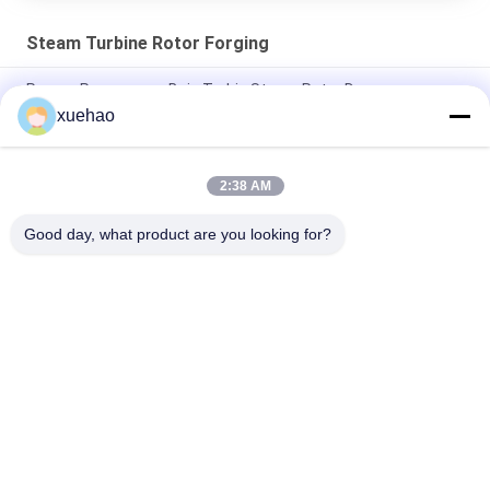
Steam Turbine Rotor Forging
Proses Penempaan Baja Turbin Steam Rotor Dengan
Grooving, Forging Stainless
xuehao
Super Steel Steam Turbine Rotor Forging , Mechanical Wind
Turbine Main Shaft
2:38 AM
Uji Stabilitas Panas Rotor Generator Daya Dengan Grooving
Good day, what product are you looking for?
Bad Request
Semua
Heavy Steel 
Axle Shaft Forging
Forgings
Forged Steel 
Gear Blank Forging
Flanges
Heat Treatment 
Forged Cylinder