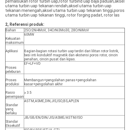
pemalsukan rotor turbin uap,rotor turbind uap baja paduan,aksel
utama turbin uap tekanan rendah,aksel utama turbin uap
tekanan menengah,aksel utama turbin uap tekanan tinggi,poros
utama turbin uap tekanan tinggi, rotor forging padat, rotor las
2, Referensi produk:
Bahan
25Cr2Ni4MoV, 34CrNi3Mo30, 28CrNiMoV
60MW
Kekuatan
maksimum
Aplikasi
Bagian-bagian rotasi turbin uap terdiri dari lilitan rotor listrik,
besi inti konduktif magnetik dan ekstensi poros rotor, cincin
penahan, cincin pusat dan kipas.
EF+LF+VD
Proses
peleburan
Proses
Membangun+pengolahan panas+pengolahan
produksi
kasar+pengolahan akhir
Rasio
≥ 3.5
penempaan
ASTM,ASME,DIN,JIS,ISO,BS,API,EN
Standar
yang
berlaku
JB/GB/EN/DIN/JIS/ASME/ASTM/ISO
Standar
Eksekutif