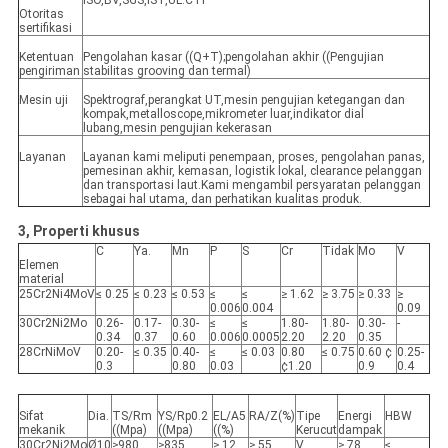
ISO,BV,SGS,IST,UL.CTI
Otoritas
sertifikasi
Ketentuan
Pengolahan kasar ((Q+T);pengolahan akhir ((Pengujian
pengiriman
stabilitas grooving dan termal)
Mesin uji
Spektrograf,perangkat UT,mesin pengujian ketegangan dan
kompak,metalloscope,mikrometer luar,indikator dial
lubang,mesin pengujian kekerasan
Layanan
Layanan kami meliputi penempaan, proses, pengolahan panas,
pemesinan akhir, kemasan, logistik lokal, clearance pelanggan
dan transportasi laut.Kami mengambil persyaratan pelanggan
sebagai hal utama, dan perhatikan kualitas produk.
3, Properti khusus
C
Ya.
Mn
P
S
Cr
Tidak
Mo
V
Elemen
material
25Cr2Ni4MoV
≤ 0.25
≤ 0.23
≤ 0.53
≤
≤
≥ 1.62
≥ 3.75
≥ 0.33
≥
0.006
0.004
0.09
30Cr2Ni2Mo
0.26-
0.17-
0.30-
≤
≤
1.80-
1.80-
0.30-
-
0.34
0.37
0.60
0.006
0.0005
2.20
2.20
0.35
28CrNiMoV
0.20-
≤ 0.35
0.40-
≤
≤ 0.03
0.80
≤ 0.75
0.60 ¢
0.25-
0.3
0.80
0.03
¢1.20
0.9
0.4
Sifat
Dia.
TS/Rm
YS/Rp0.2
EL/A5
RA/Z(%)
Tipe
Energi
HBW
mekanik
((Mpa)
((Mpa)
((%)
Kerucut
dampak
30Cr2Ni2Mo
Ø10
≥980
≥835
≥ 12
≥ 55
V
≥ 78
≤